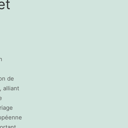
et
n
ion de
, alliant
e
riage
ropéenne
ortant