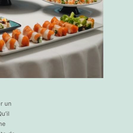
er un
u’il
ne