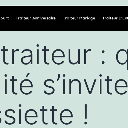
court
Traiteur Anniversaire
Traiteur Mariage
Traiteur D’En
traiteur :
lité s’invi
siette !