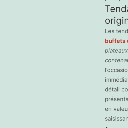
Tenda
origi
Les tend
buffets 
plateaux
contena
l’occasi
immédia
détail c
présenta
en valeu
saisissa