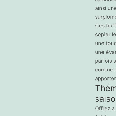
ainsi un
surplomb
Ces buff
copier le
une touc
une évas
parfois 
comme l’
apporten
Théma
saiso
Offrez à