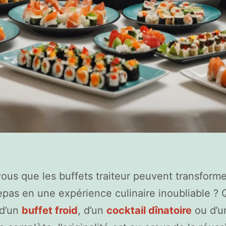
ous que les buffets traiteur peuvent transform
epas en une expérience culinaire inoubliable ? Q
 d’un
buffet froid
, d’un
cocktail dînatoire
ou d’u