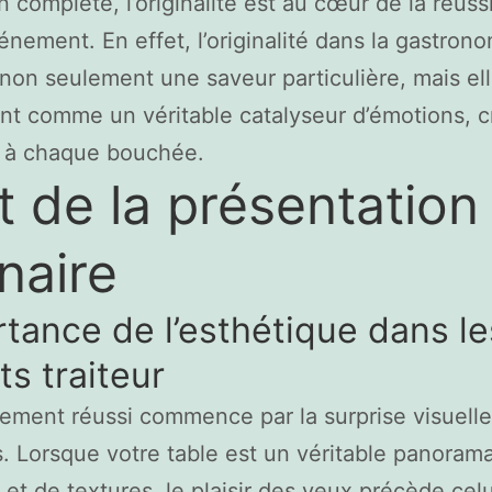
n complète, l’originalité est au cœur de la réuss
énement. En effet, l’originalité dans la gastron
non seulement une saveur particulière, mais ell
t comme un véritable catalyseur d’émotions, c
e à chaque bouchée.
rt de la présentation
inaire
tance de l’esthétique dans le
ts traiteur
ment réussi commence par la surprise visuell
. Lorsque votre table est un véritable panoram
 et de textures, le plaisir des yeux précède cel