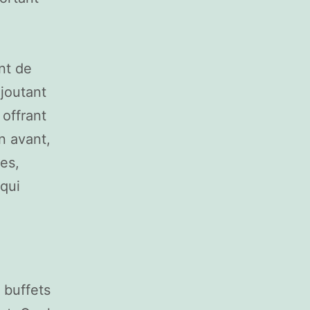
nt de
ajoutant
 offrant
n avant,
es,
qui
 buffets