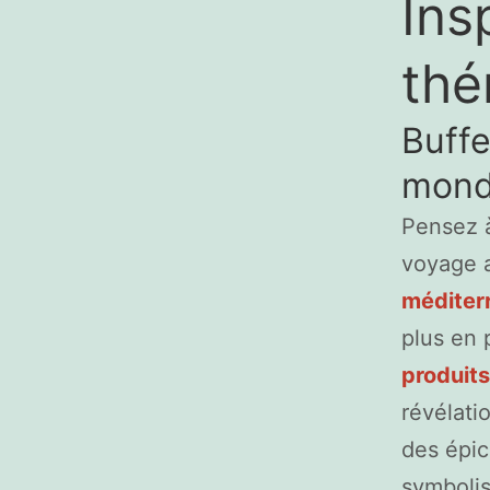
Ins
thé
Buffe
monde
Pensez 
voyage a
méditer
plus en 
produits
révélati
des épic
symbolis