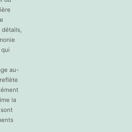
ière
de
détails,
rmonie
 qui
age au-
reflète
élément
ime la
 sont
ments