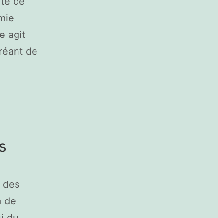
ite de
omie
e agit
réant de
s
e des
a de
ui du