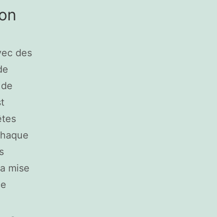
ion
vec des
de
 de
t
êtes
chaque
s
la mise
ce