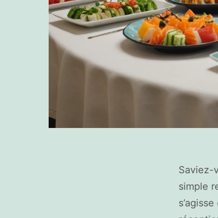
Saviez-v
simple r
s’agisse