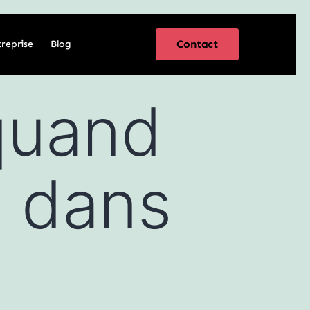
Contact
treprise
Blog
 quand
te dans