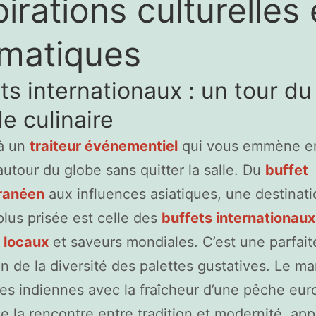
pirations culturelles 
matiques
ts internationaux : un tour du
 culinaire
à un
traiteur événementiel
qui vous emmène e
utour du globe sans quitter la salle. Du
buffet
ranéen
aux influences asiatiques, une destinat
plus prisée est celle des
buffets internationaux
 locaux
et saveurs mondiales. C’est une parfait
on de la diversité des palettes gustatives. Le ma
es indiennes avec la fraîcheur d’une pêche eu
e la rencontre entre tradition et modernité, app