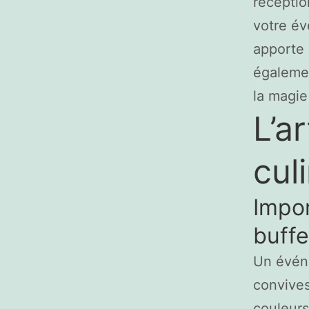
réceptio
votre év
apporte 
égalemen
la magi
L’a
cul
Impor
buffe
Un événe
convives
couleurs